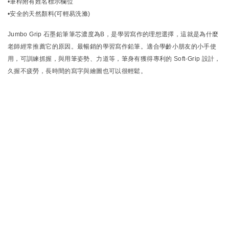
•筆桿附有姓名標示欄位
•安全的天然顏料(可輕易洗滌)
Jumbo Grip 石墨鉛筆筆芯濃度為B，是學習寫作的理想選擇，這就是為什麼
老師經常推薦它的原因。最暢銷的學習寫作鉛筆。適合學齡小朋友的小手使
用，可訓練抓握，與用筆姿勢、力道等，筆身有獲得專利的 Soft-Grip 設計，
久握不疲勞，長時間的寫字與繪圖也可以很輕鬆。
服
務
客製服務
企業合作
銷售據
關於我
-隱私與安