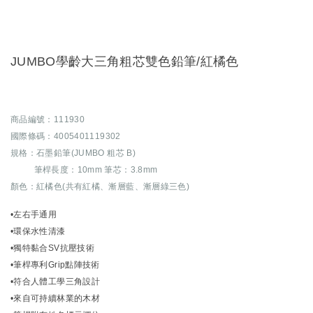
JUMBO學齡大三角粗芯雙色鉛筆/紅橘色
商品編號：111930
國際條碼：4005401119302
規格：石墨鉛筆(JUMBO 粗芯 B)
筆桿長度：10mm 筆芯：3.8mm
顏色：紅橘色(共有紅橘、漸層藍、漸層綠三色)
•左右手通用
•環保水性清漆
•獨特黏合SV抗壓技術
•筆桿專利Grip點陣技術
•符合人體工學三角設計
•來自可持續林業的木材