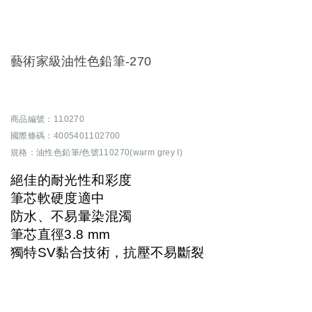
藝術家級油性色鉛筆-270
商品編號：110270
國際條碼：4005401102700
規格：油性色鉛筆/色號110270(warm grey I)
絕佳的耐光性和彩度
筆芯軟硬度適中
防水、不易暈染混濁
筆芯直徑3.8 mm
獨特SV黏合技術，抗壓不易斷裂