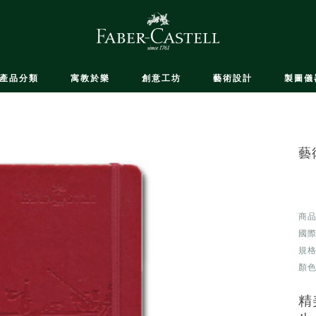
產品分類
寓教於樂
創意工坊
藝術設計
製圖儀
藝
商品
國際
規格：
顏色
精