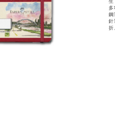
生
多
鋼
針
折