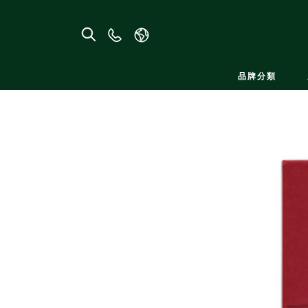
聯
絡
我
品牌分類
們