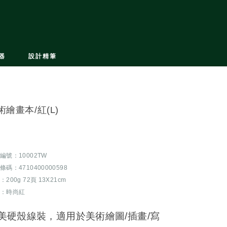
器
設計精筆
術繪畫本/紅(L)
編號：10002TW
條碼：4710400000598
200g 72頁 13X21cm
：時尚紅
美硬殼線裝，適用於美術繪圖/插畫/寫