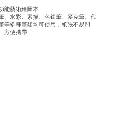
功能藝術繪圖本
筆、水彩、素描、色鉛筆、麥克筆、代
筆等多種筆類
均可使用，紙張不易凹
、方便攜帶