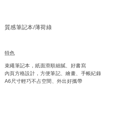
質感筆記本/薄荷綠
特色
束繩筆記本，紙面滑順細膩、好書寫
內頁方格設計，方便筆記、繪畫、手帳紀錄
A6尺寸輕巧不占空間、外出好攜帶